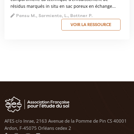
résidus marqués in situ en sac poreux en échange...
Pansu M., Sarmiento, L., Bottner P.
VOIR LA RESSOURCE
AFES c/o Inrae, 2163 Avenue de la Pomme de Pin CS 40001
Ardon, F-45075 Orléans cedex 2