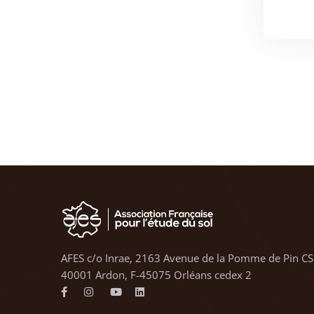
AFES c/o Inrae, 2163 Avenue de la Pomme de Pin CS
40001 Ardon, F-45075 Orléans cedex 2