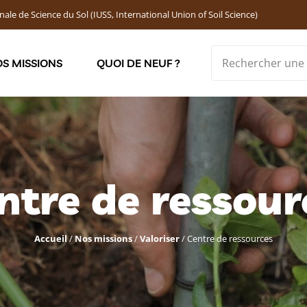
nale de Science du Sol (IUSS, International Union of Soil Science)
S MISSIONS
QUOI DE NEUF ?
Soutenir les jeunes chercheur·ses : Bourses DEMOLON
ntre de ressour
Accueil
/
Nos missions
/
Valoriser
/
Centre de ressources