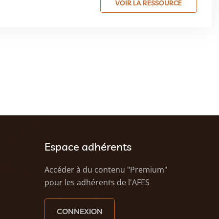
VOIR LA RESSOURCE
Espace adhérents
Accéder à du contenu "Premium"
pour les adhérents de l'AFES
CONNEXION