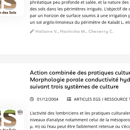
phréatique peu profonde et salée, et la nature des
des sols dans les périmètres irrigués. L’objectif de 
par un horizon de surface soumis à une irrigation p
un sol argilo-limoneux du périmètre de Kalaât L, elo
Hallaire V., Hachicha M., Cheverry C.
Action combinée des pratiques cultura
Morphologie porale conductivité hy
suivant trois systèmes de culture
01/12/2004
ARTICLES EGS / RESSOURCE 
L’activité des lombriciens et les pratiques culturale
niveaux d’analyse notamment celui de la mésoporos
μ, m) où l’eau peut être faiblement retenue ou s’éc