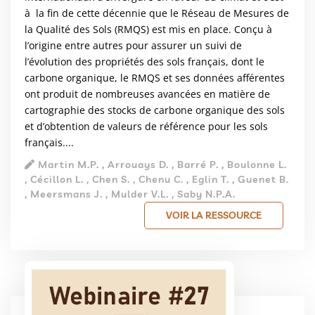
à la fin de cette décennie que le Réseau de Mesures de
la Qualité des Sols (RMQS) est mis en place. Conçu à
l’origine entre autres pour assurer un suivi de
l’évolution des propriétés des sols français, dont le
carbone organique, le RMQS et ses données afférentes
ont produit de nombreuses avancées en matière de
cartographie des stocks de carbone organique des sols
et d’obtention de valeurs de référence pour les sols
français....
Martin M.P. , Arrouays D. , Barré P. , Boulonne L.
, Cécillon L. , Chen S. , Chenu C. , Eglin T. , Guenet B.
, Meersmans J. , Mulder V.L. , Saby N.P.A.
VOIR LA RESSOURCE