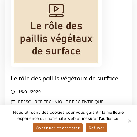
Le rôle des paillis végétaux de surface
16/01/2020
RESSOURCE TECHNIQUE ET SCIENTIFIQUE
VIDÉO
Nous utilisons des cookies pour vous garantir la meilleure
ADHÉRENT
expérience sur notre site web et mesurer l'audience.
Continuer et accepter
Refuser
Sylvie Recous est directrice de recherche à l’INRAE, UMR