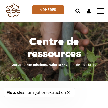
ADHÉRER
Centre de
ressources
Accueil
/
Nos missions
/
Valoriser
/
Centre de ressources
Mots-clés:
fumigation-extraction