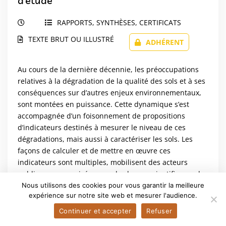
d’étude
RAPPORTS, SYNTHÈSES, CERTIFICATS
TEXTE BRUT OU ILLUSTRÉ
ADHÉRENT
Au cours de la dernière décennie, les préoccupations
relatives à la dégradation de la qualité des sols et à ses
conséquences sur d’autres enjeux environnementaux,
sont montées en puissance. Cette dynamique s’est
accompagnée d’un foisonnement de propositions
d’indicateurs destinés à mesurer le niveau de ces
dégradations, mais aussi à caractériser les sols. Les
façons de calculer et de mettre en œuvre ces
indicateurs sont multiples, mobilisent des acteurs
publics comme privés, avec des bases scientifiques plus
ou moins bien explicitées. Afin de faciliter la prise...
Nous utilisons des cookies pour vous garantir la meilleure
expérience sur notre site web et mesurer l'audience.
I. Cousin (coord.), M. Desrousseaux (coord.), D.
Continuer et accepter
Refuser
Angers, L. Augusto, J-S. Ay, A. Baysse-Lainé, P.
Branchu, A. Brauman, N. Chemidlin Prévost-Bouré,