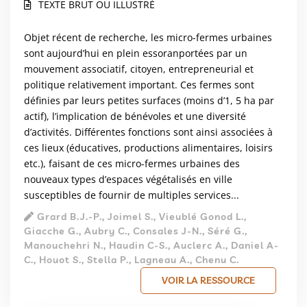
TEXTE BRUT OU ILLUSTRÉ
Objet récent de recherche, les micro-fermes urbaines
sont aujourd’hui en plein essoranportées par un
mouvement associatif, citoyen, entrepreneurial et
politique relativement important. Ces fermes sont
définies par leurs petites surfaces (moins d’1, 5 ha par
actif), l’implication de bénévoles et une diversité
d’activités. Différentes fonctions sont ainsi associées à
ces lieux (éducatives, productions alimentaires, loisirs
etc.), faisant de ces micro-fermes urbaines des
nouveaux types d’espaces végétalisés en ville
susceptibles de fournir de multiples services...
Grard B.J.-P., Joimel S., Vieublé Gonod L.,
Giacche G., Aubry C., Consales J-N., Séré G.,
Manouchehri N., Haudin C-S., Auclerc A., Daniel A-
C., Houot S., Stella P., Lagneau A., Chenu C.
VOIR LA RESSOURCE