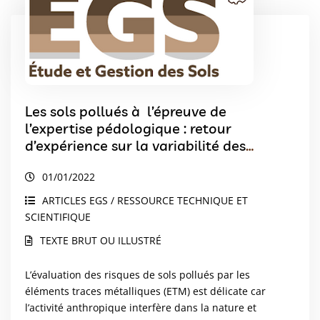
Les sols pollués à l’épreuve de
l’expertise pédologique : retour
d’expérience sur la variabilité des
teneurs en éléments traces métalliques
01/01/2022
des sols pollués et les stratégies
d’échantillonnage dans deux sites
ARTICLES EGS / RESSOURCE TECHNIQUE ET
majeurs français
SCIENTIFIQUE
TEXTE BRUT OU ILLUSTRÉ
L’évaluation des risques de sols pollués par les
éléments traces métalliques (ETM) est délicate car
l’activité anthropique interfère dans la nature et