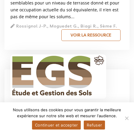
semblables pour un niveau de terrasse donné et pour
une occupation actuelle du sol équivalente, il n’en est
pas de même pour les solums...
Rossignol J-P., Moguedet G., Biagi R., Sème F.
VOIR LA RESSOURCE
Potentiel de la spectrométrie gamma
Nous utilisons des cookies pour vous garantir la meilleure
aéroportée pour la cartographie des
expérience sur notre site web et mesurer l'audience.
sols et du régolithe : une mini-revue et
Continuer et accepter
Refuser
des premiers exemples en régions