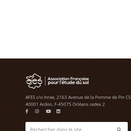
AFES c/o Inrae, 2163 Avenue de la Pomme de Pin CS
40001 Ardon, F-45075 Orléans cedex 2