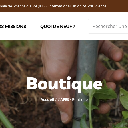
nale de Science du Sol (IUSS, International Union of Soil Science)
S MISSIONS
QUOI DE NEUF ?
Soutenir les jeunes chercheur·ses : Bourses DEMOLON
Boutique
Accueil
/
L’AFES
/
Boutique