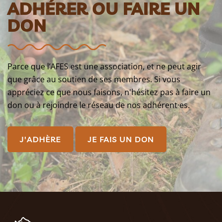
ADHÉRER OU FAIRE UN
DON
Parce que l’AFES est une association, et ne peut agir
que grâce au soutien de ses membres. Si vous
appréciez ce que nous faisons, n'hésitez pas à faire un
don ou à rejoindre le réseau de nos adhérent·es.
J'ADHÈRE
JE FAIS UN DON