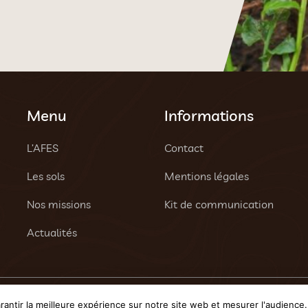
Menu
Informations
L’AFES
Contact
Les sols
Mentions légales
Nos missions
Kit de communication
Actualités
 réservés - Une création
Tony Oheix : Agence Web Caen
et
W
antir la meilleure expérience sur notre site web et mesurer l'audience.