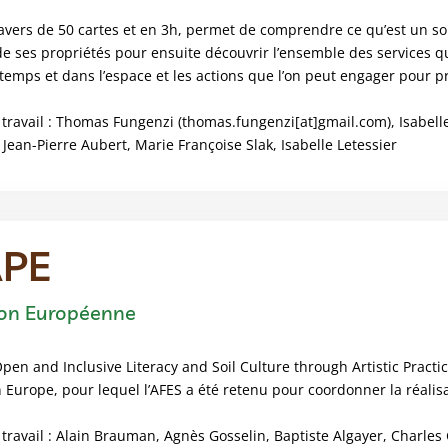
ravers de 50 cartes et en 3h, permet de comprendre ce qu’est un so
e ses propriétés pour ensuite découvrir l’ensemble des services qu
 temps et dans l’espace et les actions que l’on peut engager pour 
avail : Thomas Fungenzi (thomas.fungenzi[at]gmail.com), Isabelle L
Jean-Pierre Aubert, Marie Françoise Slak, Isabelle Letessier
APE
ion Européenne
en and Inclusive Literacy and Soil Culture through Artistic Practi
 Europe, pour lequel l’AFES a été retenu pour coordonner la réalisa
avail : Alain Brauman, Agnès Gosselin, Baptiste Algayer, Charles G