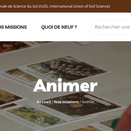
nale de Science du Sol (IUSS, International Union of Soil Science)
S MISSIONS
QUOI DE NEUF ?
Soutenir les jeunes chercheur·ses : Bourses DEMOLON
Animer
Accueil
/
Nos missions
/
Animer