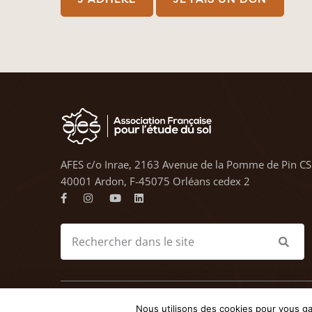
AFES c/o Inrae, 2163 Avenue de la Pomme de Pin CS
40001 Ardon, F-45075 Orléans cedex 2
© 2023 AFES - Tous droits
Nous utilisons des cookies pour vous gar