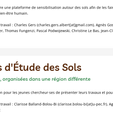
tre une plateforme de sensibilisation autour des sols afin de les f
ien-être humain.
avail : Charles Gers (charles.gers.albert[at]gmail.com), Agnès Goss
yer, Thomas Fungenzi, Pascal Podwojewski, Christine Le Bas, Jean-C
 d'Étude des Sols
, organisées dans une région différente
on pour les jeunes chercheur·ses de présenter leurs travaux et pour
avail : Clarisse Balland-Bolou-Bi (clarisse.bolou-bi[at]u-pec.fr), 
t