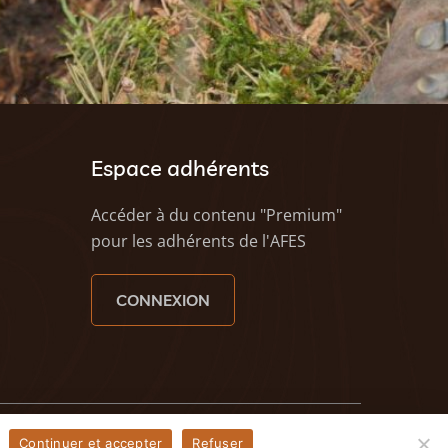
Espace adhérents
Accéder à du contenu "Premium"
pour les adhérents de l'AFES
CONNEXION
eezy - Agence web à Caen
Continuer et accepter
Refuser