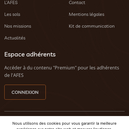
L’AFES
Contact
Les sols
Mentions légales
Nos missions
Kit de communication
Actualités
Espace adhérents
Accéder à du contenu "Premium" pour les adhérents
de l'AFES
CONNEXION
© 2023 AFES - Tous droits réservés - Une création
Tony
Nous utilisons des cookies pour vous garantir la meilleure
Oheix : Agence Web Caen
et
Weezy - Agence web à