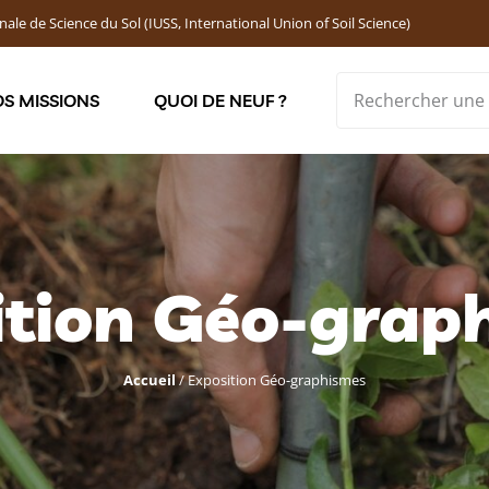
nale de Science du Sol (IUSS, International Union of Soil Science)
S MISSIONS
QUOI DE NEUF ?
Soutenir les jeunes chercheur·ses : Bourses DEMOLON
ition Géo-grap
Accueil
/
Exposition Géo-graphismes