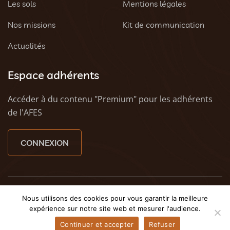
Les sols
Mentions légales
Nos missions
Kit de communication
Actualités
Espace adhérents
Accéder à du contenu "Premium" pour les adhérents
de l'AFES
CONNEXION
© 2023 AFES - Tous droits réservés - Une création
Tony
Nous utilisons des cookies pour vous garantir la meilleure
Oheix : Agence Web Caen
et
Weezy - Agence web à
expérience sur notre site web et mesurer l'audience.
Caen
Continuer et accepter
Refuser