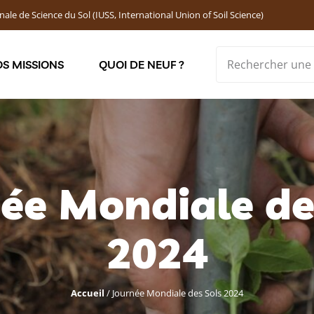
nale de Science du Sol (IUSS, International Union of Soil Science)
S MISSIONS
QUOI DE NEUF ?
Soutenir les jeunes chercheur·ses : Bourses DEMOLON
ée Mondiale de
2024
Accueil
/
Journée Mondiale des Sols 2024