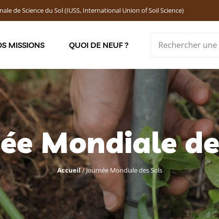
nale de Science du Sol (IUSS, International Union of Soil Science)
S MISSIONS
QUOI DE NEUF ?
Soutenir les jeunes chercheur·ses : Bourses DEMOLON
ée Mondiale de
Accueil
/
Journée Mondiale des Sols