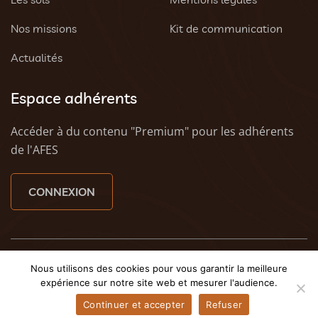
Nos missions
Kit de communication
Actualités
Espace adhérents
Accéder à du contenu "Premium" pour les adhérents
de l'AFES
CONNEXION
© 2023 AFES - Tous droits réservés - Une création
Tony
Nous utilisons des cookies pour vous garantir la meilleure
Oheix : Agence Web Caen
et
Weezy - Agence web à
expérience sur notre site web et mesurer l'audience.
Caen
Continuer et accepter
Refuser