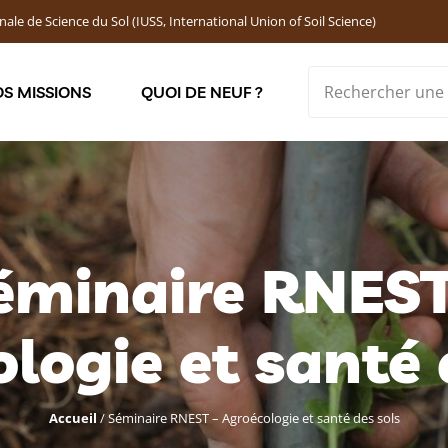
nale de Science du Sol (IUSS, International Union of Soil Science)
S MISSIONS
QUOI DE NEUF ?
Soutenir les jeunes chercheur·ses : Bourses DEMOLON
éminaire RNEST
logie et santé 
Accueil
/
Séminaire RNEST – Agroécologie et santé des sols