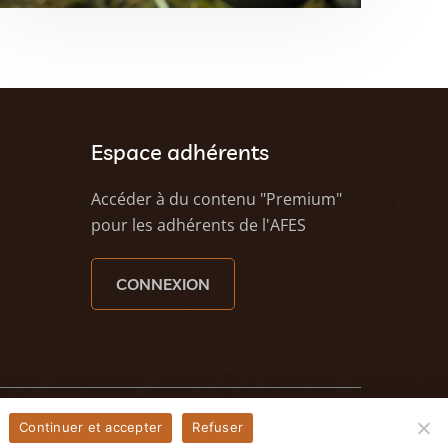
Espace adhérents
Accéder à du contenu "Premium"
pour les adhérents de l'AFES
CONNEXION
eezy - Agence web à Caen
Continuer et accepter
Refuser