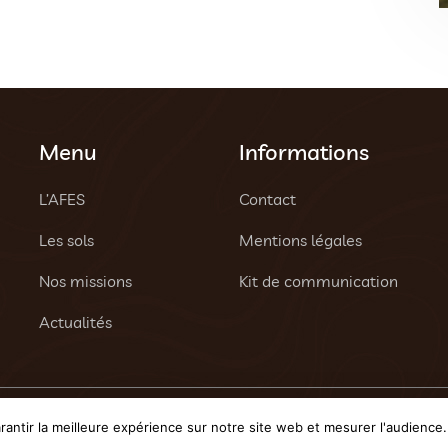
Menu
Informations
L’AFES
Contact
Les sols
Mentions légales
Nos missions
Kit de communication
Actualités
 réservés - Une création
Tony Oheix : Agence Web Caen
et
W
antir la meilleure expérience sur notre site web et mesurer l'audience.