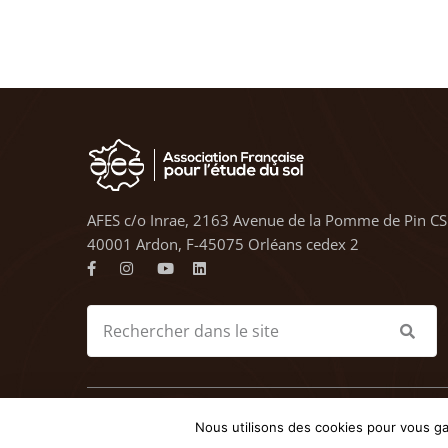
AFES c/o Inrae, 2163 Avenue de la Pomme de Pin CS
40001 Ardon, F-45075 Orléans cedex 2
© 2023 AFES - Tous droits
Nous utilisons des cookies pour vous gar