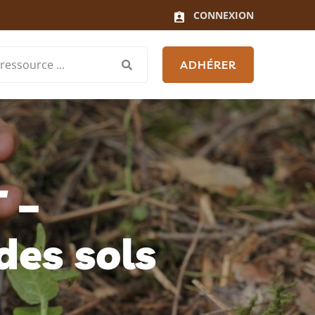
CONNEXION
ADHÉRER
 –
des sols