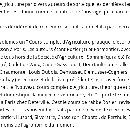
’Agriculture par divers auteurs de sorte que les dernières l
entier est donné comme coauteur de l’ouvrage qui a paru en
urs décidèrent de reprendre la publication et il a paru de
x volumes un ” Cours complet d’Agriculture pratique, d’écon
sson à Paris. Les auteurs étant Rozier (†) et Parmentier, a
e tous hors de la Société d’Agriculture : Sonnini (qui a été l
ré, Cadet de Vaux, Cadet-Gassicourt, Heurtault-Lamerville,
Chaumontel, Louis Dubois, Demusset, Demusset-Cogniers, et 
athay (le Demusset de la liste précédente) le dit avec force.
rait le “Nouveau cours complet d’Agriculture, théorique et p
t domestique, la médecine vétérinaire, etc. ” Il porte le sous
té à Paris chez Deterville. C’est le cours de l’abbé Rozier, ré
cles, le plus souvent bien faits par une pléiade de membres 
entier, Huzard, Silverstre, Chassiron, Chaptal, de Perthuis,
nds noms de l’agronomie du moment.