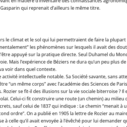
 suivant en matière d’inventaire des connaissances agronomiq
Gasparin qui reprenait d’ailleurs le même titre.
rs le climat et le sol qui lui permettraient de faire la plupa
rimentalement” les phénomènes sur lesquels il avait des dou
 d’être appuyé sur la pratique directe. Seul Duhamel du Mon
 voie. Mais l’expérience de Béziers ne dura qu’un peu plus de
a voir dans quel contexte.
 activité intellectuelle notable. Sa Société savante, sans att
d’être “un même corps” avec l’académie des Sciences de Paris
ozier se fit-il des illusions sur la vie sociale biterroise ? 
aï. Celui-ci fit construire une route (un chemin) au milieu d
rets, sauf celui de 1837 qui indique : Le chemin “menait à un
d ordre”. On a publié en 1905 la lettre de Rozier au maire 
se à celle qu’il avait envoyée à l’évêché pour lui demander 