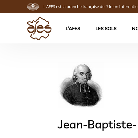
L’AFES est la branche française de l'Union Internatio
L’AFES
LES SOLS
NO
Jean-Baptiste-