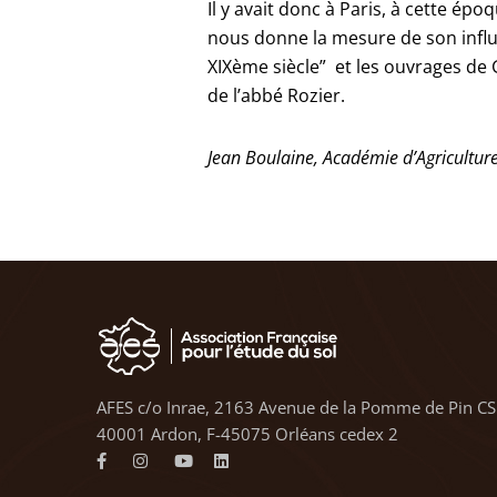
Il y avait donc à Paris, à cette ép
nous donne la mesure de son influ
XIXème siècle” et les ouvrages de G
de l’abbé Rozier.
Jean Boulaine, Académie d’Agricultur
AFES c/o Inrae, 2163 Avenue de la Pomme de Pin CS
40001 Ardon, F-45075 Orléans cedex 2