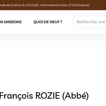
nale de Science du Sol (IUSS, International Union of Soil Science)
S MISSIONS
QUOI DE NEUF ?
Soutenir les jeunes chercheur·ses : Bourses DEMOLON
François ROZIE (Abbé)