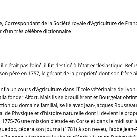
le, Correspondant de la Société royale d’Agriculture de Fran
r d’un très célèbre dictionnaire
l n’était pas l’ainé, il fut destiné à l’état ecclésiastique. R
e son père en 1757, le gérant de la propriété dont son frère 
confia un cours d’Agriculture dans l’Ecole vétérinaire de Lyon
lla fonder Alfort. Mais ils se brouillèrent et Bourgelat obtint
tion du domaine familial, se lie avec Jean-Jacques Rousseau a
al de Physique et d’histoire naturelle dont il devient le propr
en 1775-76 une mission d’étude en Corse et dans le midi sur 
anguedoc, cédera son journal (1781) à son neveu, l’abbé Jean