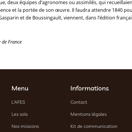
oque, deux équipes d’agronomes ou assimilés, qui recueillaient
ence et la portée de son œuvre. Il faudra attendre 1840 po
asparin et de Boussingault, viennent, dans l’édition françai
e de France
Menu
Informations
L’AFES
Contact
Les sols
Mentions légales
Nos missions
Kit de communication