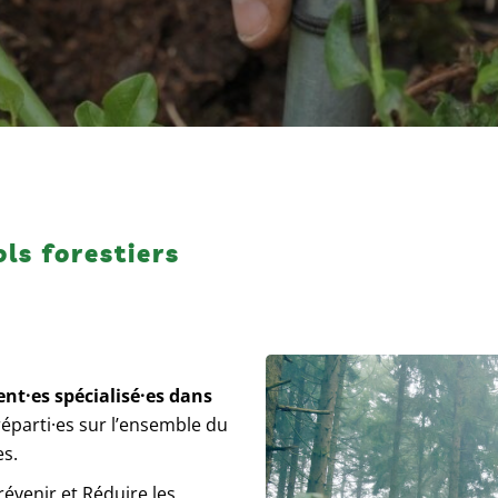
ols forestiers
ent
·e
s spécialisé
·e
s dans
réparti
·e
s sur l’ensemble du
es.
révenir et Réduire les