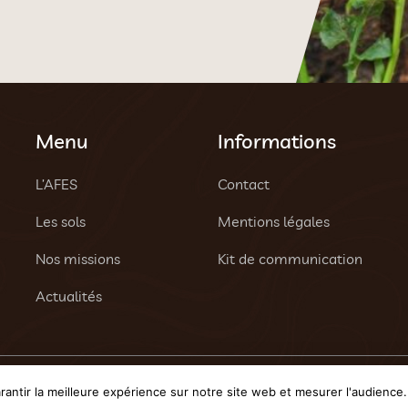
Menu
Informations
L’AFES
Contact
Les sols
Mentions légales
Nos missions
Kit de communication
Actualités
 réservés - Une création
Tony Oheix : Agence Web Caen
et
W
antir la meilleure expérience sur notre site web et mesurer l'audience.