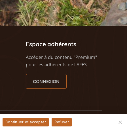
Espace adhérents
Accéder à du contenu "Premium"
pour les adhérents de l'AFES
CONNEXION
eezy - Agence web à Caen
Continuer et accepter
Refuser