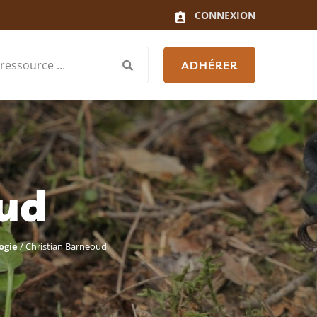
CONNEXION
ADHÉRER
oud
ogie
/
Christian Barneoud