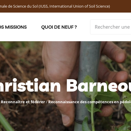
nale de Science du Sol (IUSS, International Union of Soil Science)
S MISSIONS
QUOI DE NEUF ?
Soutenir les jeunes chercheur·ses : Bourses DEMOLON
ristian Barne
/
Reconnaître et fédérer
/
Reconnaissance des compétences en pédol