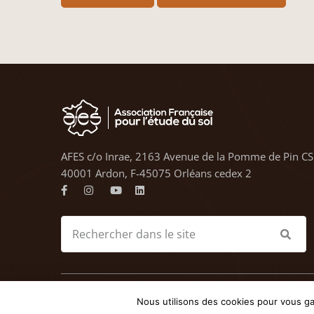
AFES c/o Inrae, 2163 Avenue de la Pomme de Pin CS
40001 Ardon, F-45075 Orléans cedex 2
© 2023 AFES - Tous droits
Nous utilisons des cookies pour vous gar