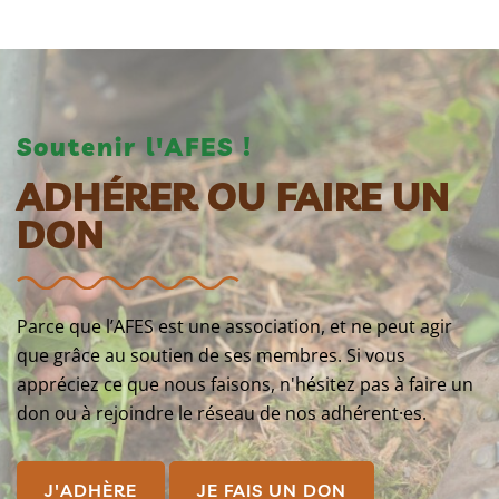
Soutenir l'AFES !
ADHÉRER OU FAIRE UN
DON
Parce que l’AFES est une association, et ne peut agir
que grâce au soutien de ses membres. Si vous
appréciez ce que nous faisons, n'hésitez pas à faire un
don ou à rejoindre le réseau de nos adhérent·es.
J'ADHÈRE
JE FAIS UN DON