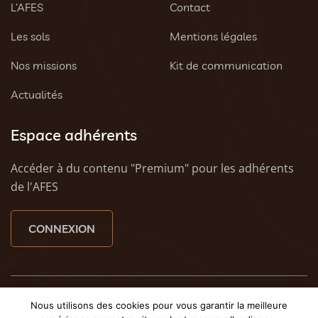
L’AFES
Contact
Les sols
Mentions légales
Nos missions
Kit de communication
Actualités
Espace adhérents
Accéder à du contenu "Premium" pour les adhérents
de l'AFES
CONNEXION
© 2023 AFES - Tous droits réservés - Une création
Tony
Nous utilisons des cookies pour vous garantir la meilleure