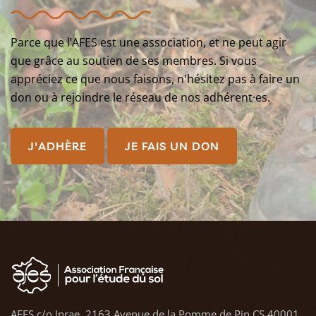
Parce que l’AFES est une association, et ne peut agir
que grâce au soutien de ses membres. Si vous
appréciez ce que nous faisons, n'hésitez pas à faire un
don ou à rejoindre le réseau de nos adhérent·es.
J'ADHÈRE
JE FAIS UN DON
AFES c/o Inrae, 2163 Avenue de la Pomme de Pin CS 40001