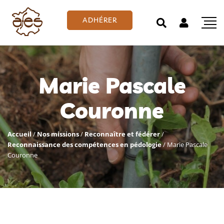
ADHÉRER
Marie Pascale
Couronne
Accueil
/
Nos missions
/
Reconnaître et fédérer
/
Reconnaissance des compétences en pédologie
/
Marie Pascale
Couronne