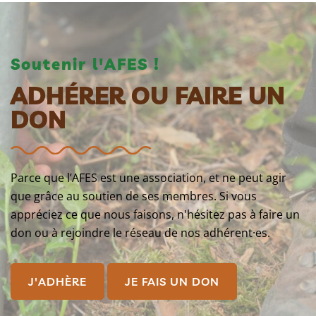
Soutenir l'AFES !
ADHÉRER OU FAIRE UN
DON
Parce que l’AFES est une association, et ne peut agir
que grâce au soutien de ses membres. Si vous
appréciez ce que nous faisons, n'hésitez pas à faire un
don ou à rejoindre le réseau de nos adhérent·es.
J'ADHÈRE
JE FAIS UN DON