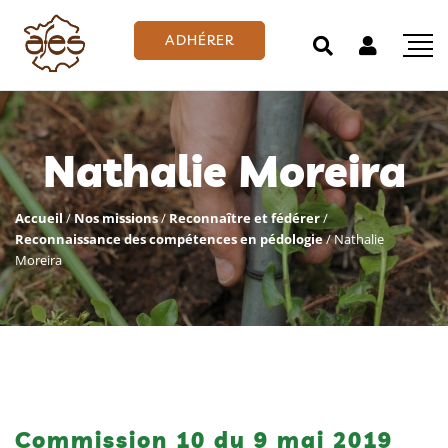
ADHÉRER
Nathalie Moreira
Accueil
/
Nos missions
/
Reconnaître et fédérer
/
Reconnaissance des compétences en pédologie
/
Nathalie
Moreira
Commission 10 du 9 mai 2019