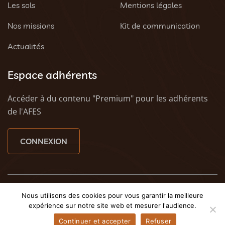
Les sols
Mentions légales
Nos missions
Kit de communication
Actualités
Espace adhérents
Accéder à du contenu "Premium" pour les adhérents
de l'AFES
CONNEXION
© 2023 AFES - Tous droits réservés - Une création
Tony
Nous utilisons des cookies pour vous garantir la meilleure
Oheix : Agence Web Caen
et
Weezy - Agence web à
expérience sur notre site web et mesurer l'audience.
Caen
Continuer et accepter
Refuser