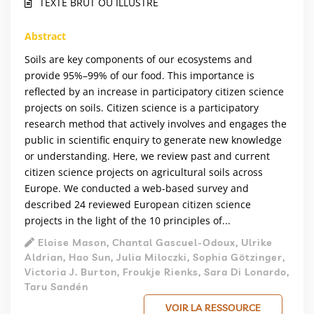
TEXTE BRUT OU ILLUSTRÉ
Abstract
Soils are key components of our ecosystems and
provide 95%–99% of our food. This importance is
reflected by an increase in participatory citizen science
projects on soils. Citizen science is a participatory
research method that actively involves and engages the
public in scientific enquiry to generate new knowledge
or understanding. Here, we review past and current
citizen science projects on agricultural soils across
Europe. We conducted a web-based survey and
described 24 reviewed European citizen science
projects in the light of the 10 principles of...
Eloise Mason, Chantal Gascuel-Odoux, Ulrike
Aldrian, Hao Sun, Julia Miloczki, Sophia Götzinger,
Victoria J. Burton, Froukje Rienks, Sara Di Lonardo,
Taru Sandén
VOIR LA RESSOURCE