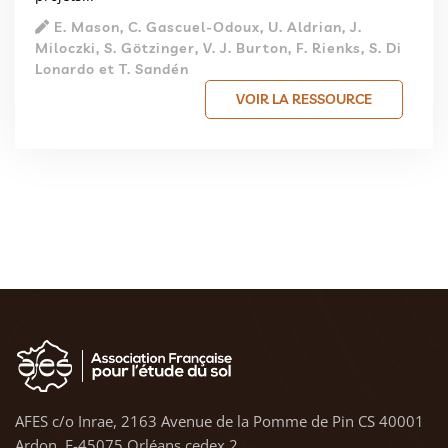
E. Mason, C. Gascuel-Odoux, U. Aldrian, J.
Miloczki, S. Götzinger, V. J. Burton, F. Rienks, S. Di
Lonardo et T. Sandén
VOIR LA RESSOURCE
AFES c/o Inrae, 2163 Avenue de la Pomme de Pin CS 40001
Ardon, F-45075 Orléans cedex 2