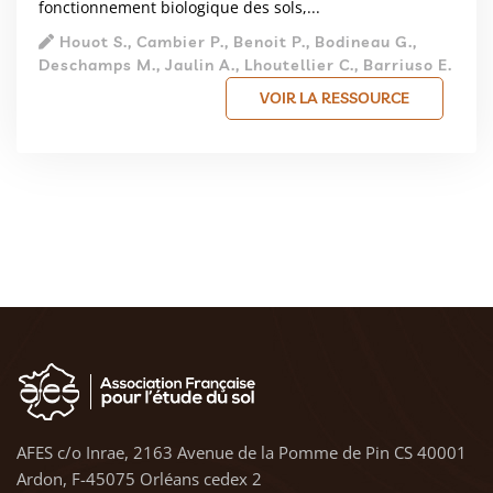
fonctionnement biologique des sols,...
Houot S., Cambier P., Benoit P., Bodineau G.,
Deschamps M., Jaulin A., Lhoutellier C., Barriuso E.
VOIR LA RESSOURCE
AFES c/o Inrae, 2163 Avenue de la Pomme de Pin CS 40001
Ardon, F-45075 Orléans cedex 2