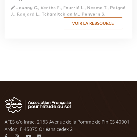
Jouany C., Vertès F., Fourrié L., Nesme T., Peigné
J., Ranjard L., Tchamitchian M., Penvern S.
VOIR LA RESSOURCE
AFES c/o Inrae, 2163 Avenue de la Pomme de Pin CS 40001
Ardon, F-45075 Orléans cedex 2