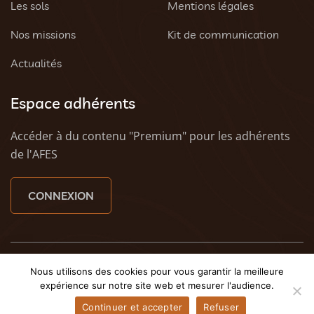
Les sols
Mentions légales
Nos missions
Kit de communication
Actualités
Espace adhérents
Accéder à du contenu "Premium" pour les adhérents
de l'AFES
CONNEXION
© 2023 AFES - Tous droits réservés - Une création
Tony
Nous utilisons des cookies pour vous garantir la meilleure
Oheix : Agence Web Caen
et
Weezy - Agence web à
expérience sur notre site web et mesurer l'audience.
Caen
Continuer et accepter
Refuser