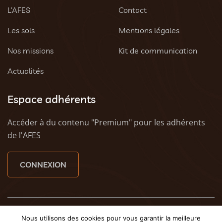
L’AFES
Contact
Les sols
Mentions légales
Nos missions
Kit de communication
Actualités
Espace adhérents
Accéder à du contenu "Premium" pour les adhérents
de l'AFES
CONNEXION
© 2023 AFES - Tous droits réservés - Une création
Tony
Nous utilisons des cookies pour vous garantir la meilleure