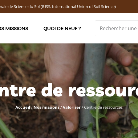
nale de Science du Sol (IUSS, International Union of Soil Science)
S MISSIONS
QUOI DE NEUF ?
Soutenir les jeunes chercheur·ses : Bourses DEMOLON
ntre de ressour
Accueil
/
Nos missions
/
Valoriser
/
Centre de ressources