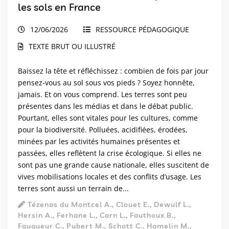
les sols en France
12/06/2026
RESSOURCE PÉDAGOGIQUE
TEXTE BRUT OU ILLUSTRÉ
Baissez la tête et réfléchissez : combien de fois par jour
pensez-vous au sol sous vos pieds ? Soyez honnête,
jamais. Et on vous comprend. Les terres sont peu
présentes dans les médias et dans le débat public.
Pourtant, elles sont vitales pour les cultures, comme
pour la biodiversité. Polluées, acidifiées, érodées,
minées par les activités humaines présentes et
passées, elles reflètent la crise écologique. Si elles ne
sont pas une grande cause nationale, elles suscitent de
vives mobilisations locales et des conflits d’usage. Les
terres sont aussi un terrain de...
Tézenas du Montcel A., Clouet E., Dewulf L.,
Hersin A., Ferhane L., Carn L., Fauthoux B.,
Fauqueur C., Pubert M., Schott C., Hamelin M.,