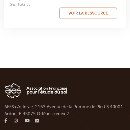
Sarfati J.
VOIR LA RESSOURCE
AFES c/o Inrae, 2163 Avenue de la Pomme de Pin CS 40001
Ardon, F-45075 Orléans cedex 2