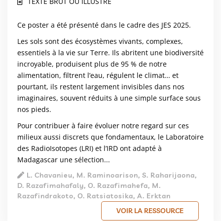
TEXTE BRUT OU ILLUSTRÉ
Ce poster a été présenté dans le cadre des JES 2025.
Les sols sont des écosystèmes vivants, complexes,
essentiels à la vie sur Terre. Ils abritent une biodiversité
incroyable, produisent plus de 95 % de notre
alimentation, filtrent l’eau, régulent le climat… et
pourtant, ils restent largement invisibles dans nos
imaginaires, souvent réduits à une simple surface sous
nos pieds.
Pour contribuer à faire évoluer notre regard sur ces
milieux aussi discrets que fondamentaux, le Laboratoire
des RadioIsotopes (LRI) et l’IRD ont adapté à
Madagascar une sélection...
L. Chavanieu, M. Raminoarison, S. Raharijaona,
D. Razafimahafaly, O. Razafimahefa, M.
Razafindrakoto, O. Ratsiatosika, A. Erktan
VOIR LA RESSOURCE