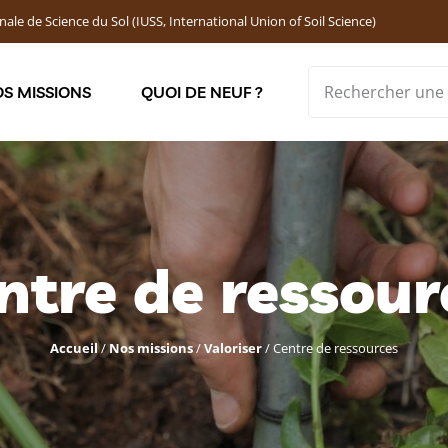
nale de Science du Sol (IUSS, International Union of Soil Science)
S MISSIONS
QUOI DE NEUF ?
Soutenir les jeunes chercheur·ses : Bourses DEMOLON
ntre de ressour
Accueil
/
Nos missions
/
Valoriser
/
Centre de ressources