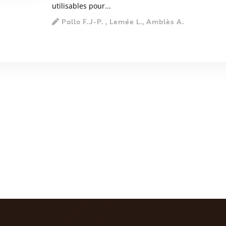
utilisables pour...
Pallo F.J-P. , Lemée L., Amblès A.