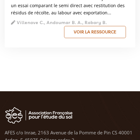
un essai comparant le semi direct avec restitution des
résidus de récolte, au labour avec exportation...
Villenave C., Andoumar B. A., Rabary B.
VOIR LA RESSOURCE
AFES c/o Inrae, 2163 Avenue de la Pomme de Pin CS 40001
Ardon, F-45075 Orléans cedex 2