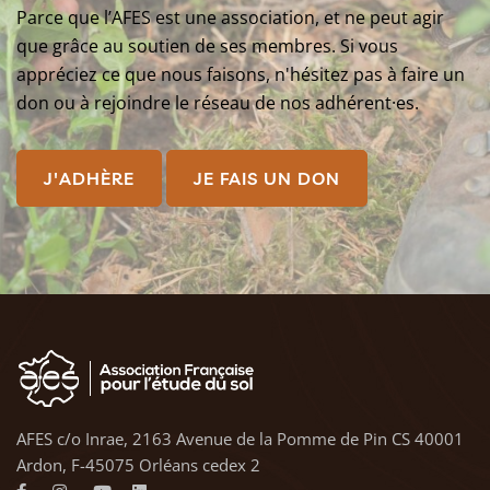
Parce que l’AFES est une association, et ne peut agir
que grâce au soutien de ses membres. Si vous
appréciez ce que nous faisons, n'hésitez pas à faire un
don ou à rejoindre le réseau de nos adhérent·es.
J'ADHÈRE
JE FAIS UN DON
AFES c/o Inrae, 2163 Avenue de la Pomme de Pin CS 40001
Ardon, F-45075 Orléans cedex 2