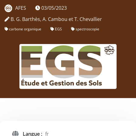
AFES
03/05/2023
B. G. Barthès, A. Cambou et T. Chevallier
carbone organique
EGS
spectroscopie
Langue :
fr