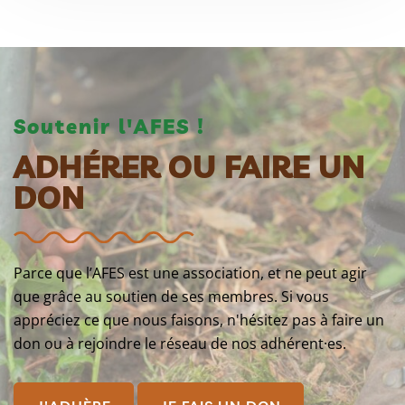
Soutenir l'AFES !
ADHÉRER OU FAIRE UN
DON
Parce que l’AFES est une association, et ne peut agir
que grâce au soutien de ses membres. Si vous
appréciez ce que nous faisons, n'hésitez pas à faire un
don ou à rejoindre le réseau de nos adhérent·es.