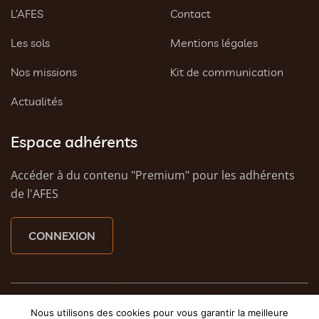
L’AFES
Contact
Les sols
Mentions légales
Nos missions
Kit de communication
Actualités
Espace adhérents
Accéder à du contenu "Premium" pour les adhérents
de l'AFES
CONNEXION
© 2023 AFES - Tous droits réservés - Une création
Tony
Nous utilisons des cookies pour vous garantir la meilleure