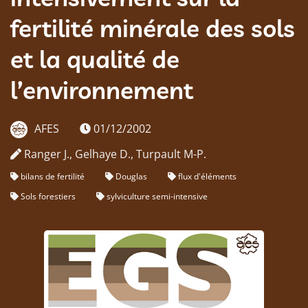
fertilité minérale des sols
et la qualité de
l’environnement
AFES
01/12/2002
Ranger J., Gelhaye D., Turpault M-P.
bilans de fertilité
Douglas
flux d'éléments
Sols forestiers
sylviculture semi-intensive