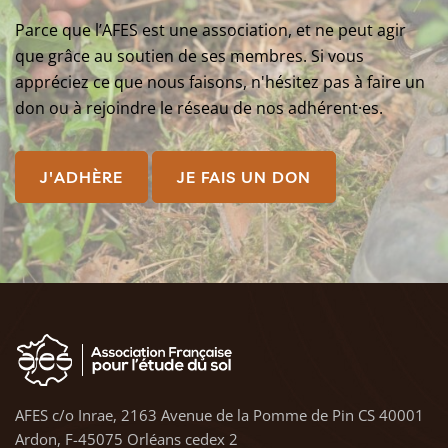
Parce que l’AFES est une association, et ne peut agir
que grâce au soutien de ses membres. Si vous
appréciez ce que nous faisons, n'hésitez pas à faire un
don ou à rejoindre le réseau de nos adhérent·es.
J'ADHÈRE
JE FAIS UN DON
AFES c/o Inrae, 2163 Avenue de la Pomme de Pin CS 40001
Ardon, F-45075 Orléans cedex 2