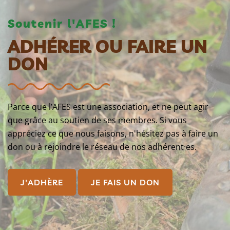
Soutenir l'AFES !
ADHÉRER OU FAIRE UN
DON
Parce que l’AFES est une association, et ne peut agir
que grâce au soutien de ses membres. Si vous
appréciez ce que nous faisons, n'hésitez pas à faire un
don ou à rejoindre le réseau de nos adhérent·es.
J'ADHÈRE
JE FAIS UN DON