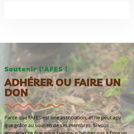
Soutenir l'AFES !
ADHÉRER OU FAIRE UN
DON
Parce que l’AFES est une association, et ne peut agir
que grâce au soutien de ses membres. Si vous
appréciez ce que nous faisons, n'hésitez pas à faire un