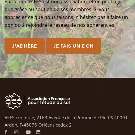
Parce que l’AFES est une association, et ne peut agir
que grâce au soutien de ses membres. Si vous
appréciez ce que nous faisons, n'hésitez pas à faire un
don ou à rejoindre le réseau de nos adhérent·es.
J'ADHÈRE
JE FAIS UN DON
AFES c/o Inrae, 2163 Avenue de la Pomme de Pin CS 40001
Ardon, F-45075 Orléans cedex 2