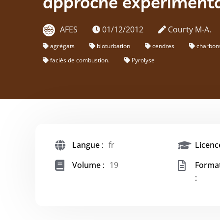
approche expériment
AFES
01/12/2012
Courty M-A.
agrégats
bioturbation
cendres
charbon
faciès de combustion.
Pyrolyse
Langue :
fr
Licence
Volume :
19
Forma
: