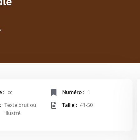
ale
s
 :
cc
Numéro :
1
t
Texte brut ou
Taille :
41-50
illustré