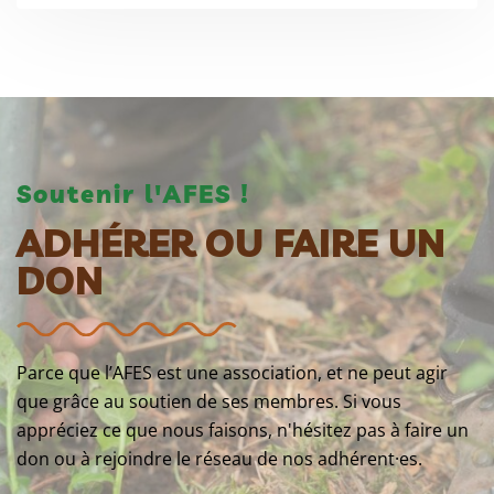
Soutenir l'AFES !
ADHÉRER OU FAIRE UN
DON
Parce que l’AFES est une association, et ne peut agir
que grâce au soutien de ses membres. Si vous
appréciez ce que nous faisons, n'hésitez pas à faire un
don ou à rejoindre le réseau de nos adhérent·es.