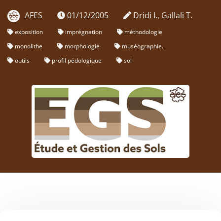
AFES
01/12/2005
Dridi I., Gallali T.
exposition
imprégnation
méthodologie
monolithe
morphologie
muséographie.
outils
profil pédologique
sol