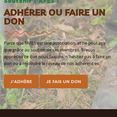
Soutenir l'AFES !
ADHÉRER OU FAIRE UN
DON
Parce que l’AFES est une association, et ne peut agir
que grâce au soutien de ses membres. Si vous
appréciez ce que nous faisons, n'hésitez pas à faire un
don ou à rejoindre le réseau de nos adhérent·es.
J'ADHÈRE
JE FAIS UN DON