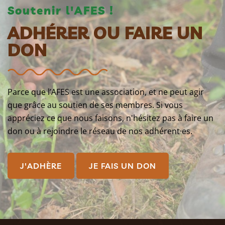
Soutenir l'AFES !
ADHÉRER OU FAIRE UN
DON
Parce que l’AFES est une association, et ne peut agir
que grâce au soutien de ses membres. Si vous
appréciez ce que nous faisons, n'hésitez pas à faire un
don ou à rejoindre le réseau de nos adhérent·es.
J'ADHÈRE
JE FAIS UN DON