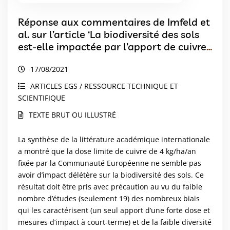
Réponse aux commentaires de Imfeld et
al. sur l’article ‘La biodiversité des sols
est-elle impactée par l’apport de cuivre
ou son accumulation dans les sols de
17/08/2021
vignes ? Synthèse des connaissances
scientifiques’ par Karimi et al. Etude et
ARTICLES EGS / RESSOURCE TECHNIQUE ET
Gestion des Sols 28(1) pp. 71-92
SCIENTIFIQUE
TEXTE BRUT OU ILLUSTRÉ
La synthèse de la littérature académique internationale
a montré que la dose limite de cuivre de 4 kg/ha/an
fixée par la Communauté Européenne ne semble pas
avoir d’impact délétère sur la biodiversité des sols. Ce
résultat doit être pris avec précaution au vu du faible
nombre d’études (seulement 19) des nombreux biais
qui les caractérisent (un seul apport d’une forte dose et
mesures d’impact à court-terme) et de la faible diversité