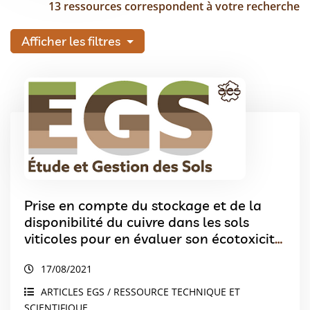
13 ressources correspondent à votre recherche
Afficher les filtres
Prise en compte du stockage et de la
disponibilité du cuivre dans les sols
viticoles pour en évaluer son écotoxicité.
Commentaires sur l’article de Karimi et
17/08/2021
al. (2021) – La biodiversité des sols est-
elle impactée par l’apport de cuivre ou
ARTICLES EGS / RESSOURCE TECHNIQUE ET
son accumulation dans les sols vignes ?
SCIENTIFIQUE