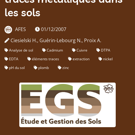
les sols
AFES
01/12/2007
Ciesielski H., Guérin-Lebourg N., Proix A.
Analyse de sol
Cadmium
Cuivre
DTPA
EDTA
éléments traces
extraction
nickel
pH du sol
plomb
zinc