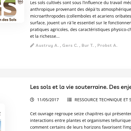
Les sols cultivés sont sous l’influence du travail m
anthropique provenant des dépà´ts atmosphériques
microarthropodes (collemboles et acariens oribates
surface, jouent un rà´le essentiel sur le fonctionne
pratiques agricoles, des caractéristiques physico-
et la richesse...
Austruy A. , Gers C. , Bur T. , Probst A.
Les sols et la vie souterraine. Des e
11/05/2017
RESSOURCE TECHNIQUE ET S
Cet ouvrage regroupe seize chapitres qui présentent
interactions entre plantes et organismes telluriq
comment certains de leurs horizons favorisent l’imp