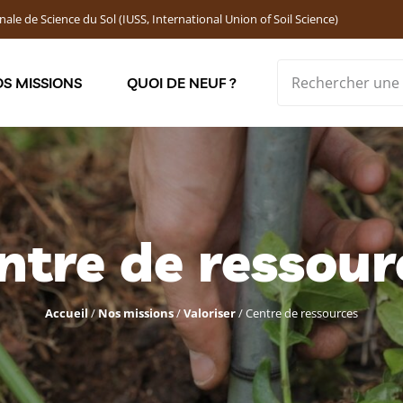
nale de Science du Sol (IUSS, International Union of Soil Science)
S MISSIONS
QUOI DE NEUF ?
Soutenir les jeunes chercheur·ses : Bourses DEMOLON
ntre de ressour
Accueil
/
Nos missions
/
Valoriser
/
Centre de ressources