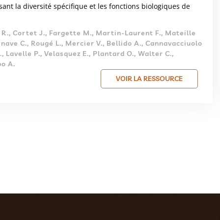
sant la diversité spécifique et les fonctions biologiques de
R., Cortet J., Fargette M., Martin-Laurent F., Mateille
enave C., Rougé L., Mercier V., Bellido A., Cannavacciuolo
., Lavelle P., Velasquez E., Plantard O., Walter C.,
po A.
VOIR LA RESSOURCE