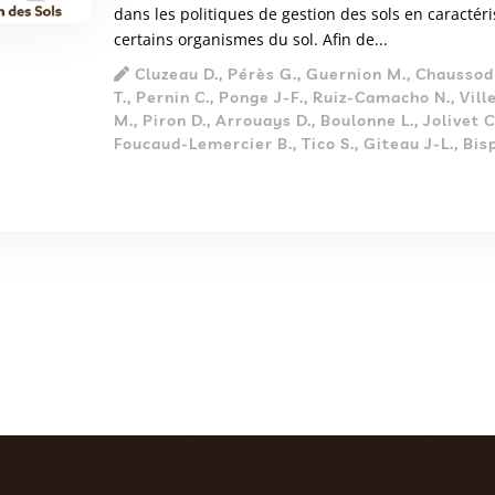
dans les politiques de gestion des sols en caractéri
certains organismes du sol. Afin de...
Cluzeau D., Pérès G., Guernion M., Chaussod 
T., Pernin C., Ponge J-F., Ruiz-Camacho N., Vill
M., Piron D., Arrouays D., Boulonne L., Jolivet C
Foucaud-Lemercier B., Tico S., Giteau J-L., Bis