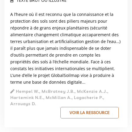
TEXTE BRUT OU ILLUSTRÉ
A l’heure où il est reconnu que la connaissance et la
protection des sols sont des piliers majeurs pour
répondre à de grans enjeux planétaires (sécurité
alimentaire changement climatique accaparement des
terres urbanisation et artificialisation gestion de l’eau…)
il paraît plus que jamais indispensable de se doter
d’outils permettant de prendre en compte les
propriétés des sols à l’échelle mondiale. Face à ces
constats les initiatives internationales se multiplient.
L’une d’elle le projet GlobalSoilmap vise à produire à
terme une base de données digitale...
Hempel W., McBratney J.B., McKenzie A.J.,
Hartemink N.E., McMillan A., Lagacherie P.,
Arrouays D.
VOIR LA RESSOURCE