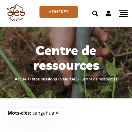
ADHÉRER
Centre de
ressources
Accueil
/
Nos missions
/
Valoriser
/
Centre de ressources
Mots-clés:
cangahua