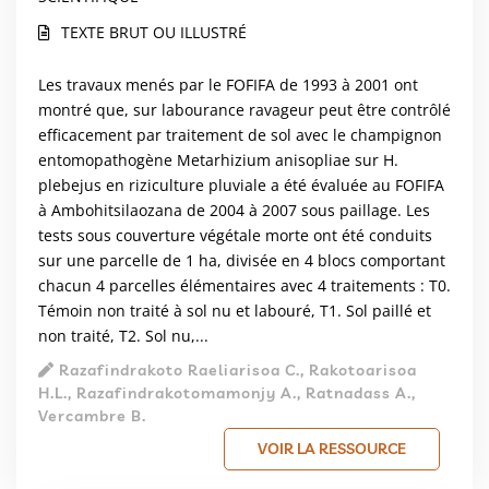
TEXTE BRUT OU ILLUSTRÉ
Les travaux menés par le FOFIFA de 1993 à 2001 ont
montré que, sur labourance ravageur peut être contrôlé
efficacement par traitement de sol avec le champignon
entomopathogène Metarhizium anisopliae sur H.
plebejus en riziculture pluviale a été évaluée au FOFIFA
à Ambohitsilaozana de 2004 à 2007 sous paillage. Les
tests sous couverture végétale morte ont été conduits
sur une parcelle de 1 ha, divisée en 4 blocs comportant
chacun 4 parcelles élémentaires avec 4 traitements : T0.
Témoin non traité à sol nu et labouré, T1. Sol paillé et
non traité, T2. Sol nu,...
Razafindrakoto Raeliarisoa C., Rakotoarisoa
H.L., Razafindrakotomamonjy A., Ratnadass A.,
Vercambre B.
VOIR LA RESSOURCE