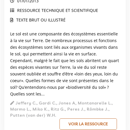
01/01/2013
RESSOURCE TECHNIQUE ET SCIENTIFIQUE
TEXTE BRUT OU ILLUSTRÉ
Le sol est une composante des écosystèmes essentielle
à la vie sur Terre. De nombreux processus et fonctions
des écosystèmes sont liés aux organismes vivants dans
le sol, qui permettent ainsi la vie en surface.
Cependant, malgré le fait que les sols abritent un quart
des espèces vivantes sur Terre, la vie du sol reste
souvent oubliée et souffre d’être «loin des yeux, loin du
coeur». Quelles formes
de vie sont présentes dans le
sol? Qu’entendons-nous par «biodiversité du sol» ?
Quelles sont les...
Jeffery C., Gardi C., Jones A, Montanarelle L.,
Marmo L., Miko K., Ritz G., Peres J., Rômbke J.,
Putten (van der) W.H.
VOIR LA RESSOURCE