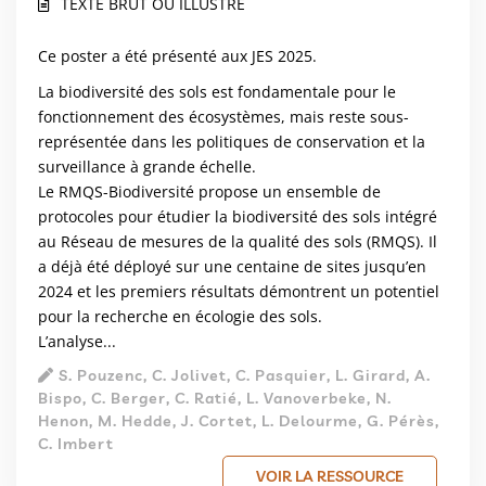
TEXTE BRUT OU ILLUSTRÉ
Ce poster a été présenté aux JES 2025.
La biodiversité des sols est fondamentale pour le
fonctionnement des écosystèmes, mais reste sous-
représentée dans les politiques de conservation et la
surveillance à grande échelle.
Le RMQS-Biodiversité propose un ensemble de
protocoles pour étudier la biodiversité des sols intégré
au Réseau de mesures de la qualité des sols (RMQS). Il
a déjà été déployé sur une centaine de sites jusqu’en
2024 et les premiers résultats démontrent un potentiel
pour la recherche en écologie des sols.
L’analyse...
S. Pouzenc, C. Jolivet, C. Pasquier, L. Girard, A.
Bispo, C. Berger, C. Ratié, L. Vanoverbeke, N.
Henon, M. Hedde, J. Cortet, L. Delourme, G. Pérès,
C. Imbert
VOIR LA RESSOURCE