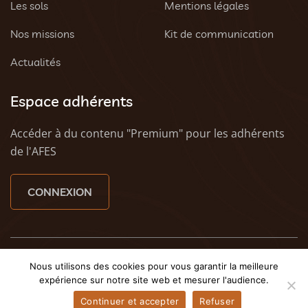
Les sols
Mentions légales
Nos missions
Kit de communication
Actualités
Espace adhérents
Accéder à du contenu "Premium" pour les adhérents
de l'AFES
CONNEXION
© 2023 AFES - Tous droits réservés - Une création
Tony
Nous utilisons des cookies pour vous garantir la meilleure
Oheix : Agence Web Caen
et
Weezy - Agence web à
expérience sur notre site web et mesurer l'audience.
Caen
Continuer et accepter
Refuser