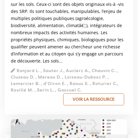
sur les sols. Ceux-ci sont des objets originaux vis-à -vis
des SRP. Ils sont touchables, manipulables, l’enjeu de
multiples politiques publiques (agroécologie,
biodiversité, alimentation, climatâ€¦), intégrateurs de
nombreux impacts des activités humaines. Les
propriétés physiques, chimiques, biologiques pour les
qualifier peuvent amener au chercheur une richesse
d’information et au citoyen qui s’y engage un parcours
de découverte. Les sols...
Ranjard L. , Sauter J., Auclerc A., Chauvin C. ,
Cluzeau D. , Mereau D. , Loiseau-Dubosc P. ,
Lemercier B. , d'Oiron E. , Raous S. , Roturier C.,
Rovillé M. , Serin L. , Gascuel C.
VOIR LA RESSOURCE