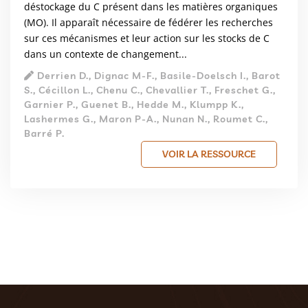
déstockage du C présent dans les matières organiques
(MO). Il apparaît nécessaire de fédérer les recherches
sur ces mécanismes et leur action sur les stocks de C
dans un contexte de changement...
Derrien D., Dignac M-F., Basile-Doelsch I., Barot
S., Cécillon L., Chenu C., Chevallier T., Freschet G.,
Garnier P., Guenet B., Hedde M., Klumpp K.,
Lashermes G., Maron P-A., Nunan N., Roumet C.,
Barré P.
VOIR LA RESSOURCE