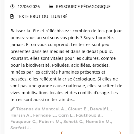
12/06/2026
RESSOURCE PÉDAGOGIQUE
TEXTE BRUT OU ILLUSTRÉ
Baissez la tête et réfléchissez : combien de fois par jour
pensez-vous au sol sous vos pieds ? Soyez honnête,
jamais. Et on vous comprend. Les terres sont peu
présentes dans les médias et dans le débat public.
Pourtant, elles sont vitales pour les cultures, comme
pour la biodiversité. Polluées, acidifiées, érodées,
minées par les activités humaines présentes et
passées, elles reflètent la crise écologique. Si elles ne
sont pas une grande cause nationale, elles suscitent de
vives mobilisations locales et des conflits d’usage. Les
terres sont aussi un terrain de...
Tézenas du Montcel A., Clouet E., Dewulf L.,
Hersin A., Ferhane L., Carn L., Fauthoux B.,
Fauqueur C., Pubert M., Schott C., Hamelin M.,
Sarfati J.