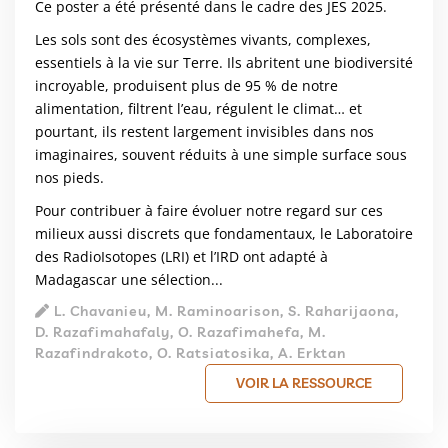
Ce poster a été présenté dans le cadre des JES 2025.
Les sols sont des écosystèmes vivants, complexes,
essentiels à la vie sur Terre. Ils abritent une biodiversité
incroyable, produisent plus de 95 % de notre
alimentation, filtrent l’eau, régulent le climat… et
pourtant, ils restent largement invisibles dans nos
imaginaires, souvent réduits à une simple surface sous
nos pieds.
Pour contribuer à faire évoluer notre regard sur ces
milieux aussi discrets que fondamentaux, le Laboratoire
des RadioIsotopes (LRI) et l’IRD ont adapté à
Madagascar une sélection...
L. Chavanieu, M. Raminoarison, S. Raharijaona,
D. Razafimahafaly, O. Razafimahefa, M.
Razafindrakoto, O. Ratsiatosika, A. Erktan
VOIR LA RESSOURCE