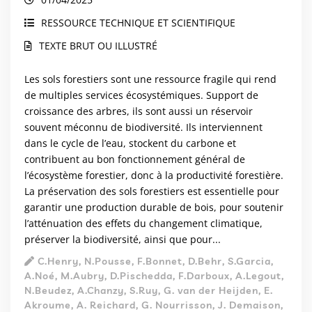
RESSOURCE TECHNIQUE ET SCIENTIFIQUE
TEXTE BRUT OU ILLUSTRÉ
Les sols forestiers sont une ressource fragile qui rend
de multiples services écosystémiques. Support de
croissance des arbres, ils sont aussi un réservoir
souvent méconnu de biodiversité. Ils interviennent
dans le cycle de l’eau, stockent du carbone et
contribuent au bon fonctionnement général de
l’écosystème forestier, donc à la productivité forestière.
La préservation des sols forestiers est essentielle pour
garantir une production durable de bois, pour soutenir
l’atténuation des effets du changement climatique,
préserver la biodiversité, ainsi que pour...
C.Henry, N.Pousse, F.Bonnet, D.Behr, S.Garcia,
A.Noé, M.Aubry, D.Pischedda, F.Darboux, A.Legout,
N.Beudez, A.Chanzy, S.Ruy, G. van der Heijden, E.
Akroume, A. Reichard, G. Nourrisson, J. Demaison,