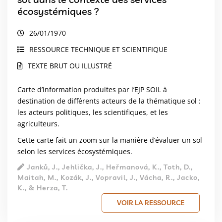
écosystémiques ?
26/01/1970
RESSOURCE TECHNIQUE ET SCIENTIFIQUE
TEXTE BRUT OU ILLUSTRÉ
Carte d’information produites par l’EJP SOIL à
destination de différents acteurs de la thématique sol :
les acteurs politiques, les scientifiques, et les
agriculteurs.
Cette carte fait un zoom sur la manière d’évaluer un sol
selon les services écosystémiques.
Janků, J., Jehlička, J., Heřmanová, K., Toth, D.,
Maitah, M., Kozák, J., Vopravil, J., Vácha, R., Jacko,
K., & Herza, T.
VOIR LA RESSOURCE